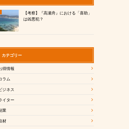
【考察】『高瀬舟』における「喜助」
は凶悪犯？
カテゴリー
お得情報
コラム
ビジネス
ライター
副業
取材