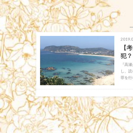
2019.0
【考
犯？
『高瀬
し、読
罪を行