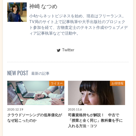
神崎 なつめ
小4からネットビジネスを始め、現在はフリーランス。
TV局のサイト上で記事執筆や大手出版社のプロジェク
ト参加を経て、古物査定士のテキスト作成やウェブメデ
ィア記事執筆などで活動中。
Twitter
NEW POST
最新の記事
ライター
お得情報
2020.12.19
2020.11.6
クラウドソーシングの低単価化が
司書資格持ちが解説！ 中古で
なぜ起こったのか
「授業と全く同じ」教科書を手に
入れる方法・コツ