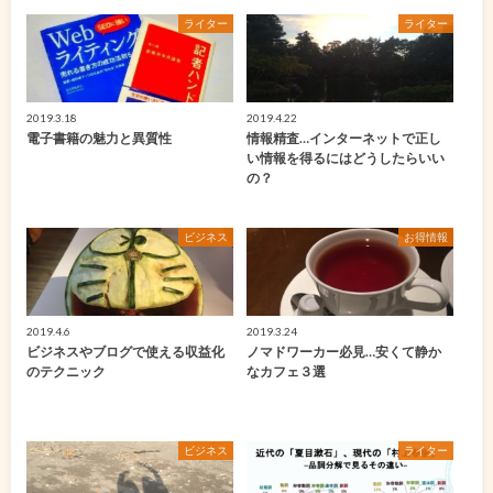
ライター
ライター
2019.3.18
2019.4.22
電子書籍の魅力と異質性
情報精査…インターネットで正し
い情報を得るにはどうしたらいい
の？
ビジネス
お得情報
2019.4.6
2019.3.24
ビジネスやブログで使える収益化
ノマドワーカー必見…安くて静か
のテクニック
なカフェ３選
ビジネス
ライター