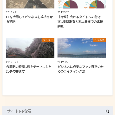
2019.4.7
2019.3.25
ITを活用してビジネスを成功させ
【考察】売れるタイトルの付け
る秘訣
方…夏目漱石と村上春樹での比較
調査
ライター
ビジネス
2019.3.21
2019.4.5
桜満開の時期…桜をテーマにした
ビジネスに必要なファン獲得のた
記事の書き方
めのライティング法