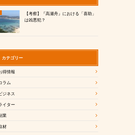
【考察】『高瀬舟』における「喜助」
は凶悪犯？
カテゴリー
お得情報
コラム
ビジネス
ライター
副業
取材