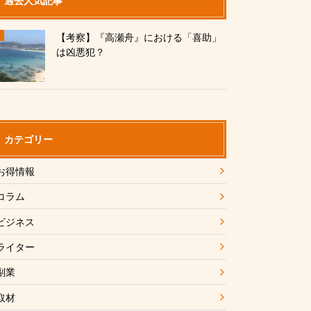
過去人気記事
【考察】『高瀬舟』における「喜助」
は凶悪犯？
カテゴリー
お得情報
コラム
ビジネス
ライター
副業
取材