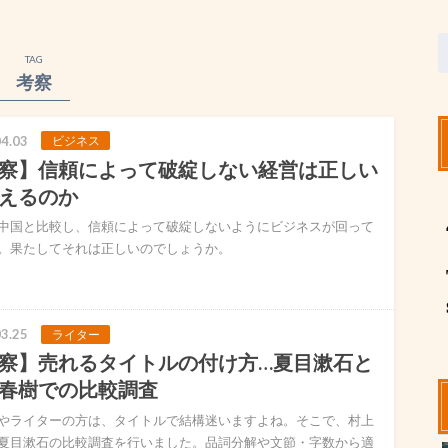
TAG
考察
4.03
ビジネス
察】信頼によって破綻しない経営は正しい
えるのか
中国と比較し、信頼によって破綻しないようにビジネスが回って
。果たしてそれは正しいのでしょうか。
3.25
ライター
察】売れるタイトルの付け方…夏目漱石と
春樹での比較調査
やライターの方は、タイトルで結構迷いますよね。そこで、村上
夏目漱石の比較調査を行いました。品詞分解や文節・字数から適