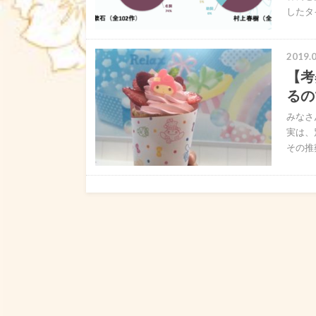
したタ
2019.0
【考
るの
みなさ
実は、
その推