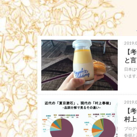
2019.0
【考
と言
日本は
います
2019.0
【考
村上
ブログ
春樹と