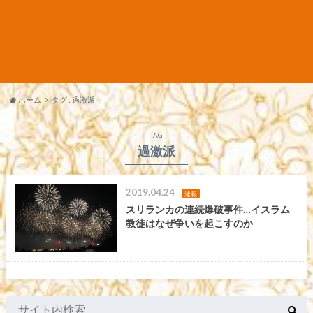
ホーム
タグ : 過激派
TAG
過激派
2019.04.24
速報
スリランカの連続爆破事件…イスラム
教徒はなぜ争いを起こすのか